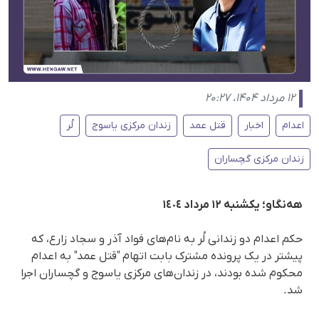
۱۲ مرداد ۱۴۰۴، ۲۰:۲۷
اعدام
اخبار
قتل عمد
زندان مرکزی یاسوج
لُر
زندان مرکزی گچساران
هەنگاو؛ یکشنبە ١٢ مرداد ١٤٠٤
حکم اعدام دو زندانی لُر به نام‌های فواد آذر و سجاد زارع، که
پیشتر در یک پروندە مشترک بابت اتهام "قتل عمد" بە اعدام
محکوم شده بودند، در زندان‌های مرکزی یاسوج و گچساران اجرا
شد.