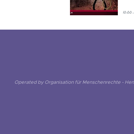
Operated by Organisation für Menschenrechte - He