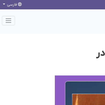
فارسی
در