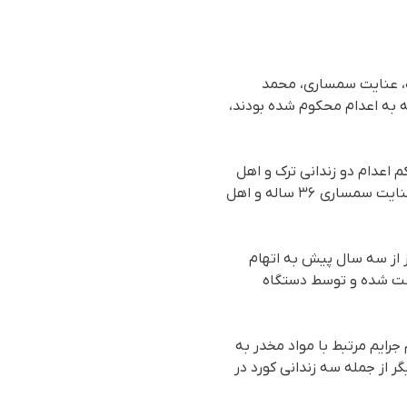
اده، عنایت سمساری، محمد
نه به اعدام محکوم شده بودند،
یده به سازمان حقوق بشری هه‌نگاو، روز دوشنبه ۱۳ مرداد١٤٠٤(٤آگوست ٢٠٢٣)، حکم اعدام دو زندانی ترک و اهل
تبریز بە نام‌های حسام مولودی، ۲۹ سالە و متین شهباززاده‌ مقدم، ۲۴ ساله و یک زندانی دیگر بە نام عنایت سمساری ۳۶ ساله و اهل
 از سه سال پیش به اتهام
اشت شده و توسط دستگاه
هام جرایم مرتبط با مواد مخدر به
ر از جمله سه زندانی کورد در