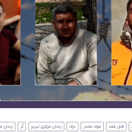
قتل عمد
مواد مخدر
ترک
زندان مرکزی تبریز
لُر
زندان مر