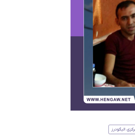
کزی الیگودرز