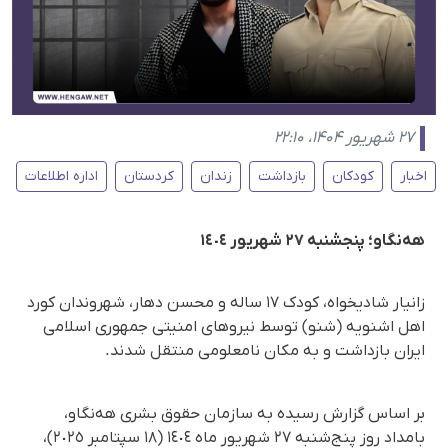
۲۷ شهریور ۱۴۰۴، ۲۲:۱۰
اخبار
کودکان
بازداشت
زندان
کردستان
اداره اطلاعات
هه‌نگاو؛ پنجشنبه ٢٧ شهریور ١٤٠٤
زانیار شادیخواه، کودک ١٧ ساله و محسن دهار، شهروندان کورد
اهل اشنویه (شنو) توسط نیروهای امنیتی جمهوری اسلامی
ایران بازداشت و به مکان نامعلومی منتقل شدند.
بر اساس گزارش رسیده به سازمان حقوق بشری هه‌نگاو،
بامداد روز پنج‌شنبه ٢٧ شهریور ماه ١٤٠٤ (١٨ سپتامبر ٢٠٢٥)،