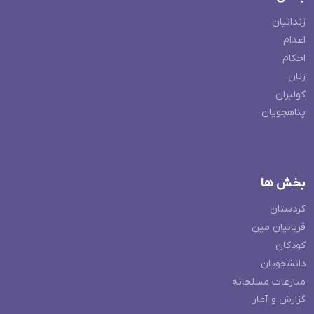
زندانیان
اعدام
احکام
زنان
کولبران
پناهجویان
بخش ها
کردستان
قربانیان مین
کودکان
دانشجویان
منازعات مسلحانه
گزارش و آمار