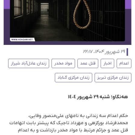
۲۹ شهریور ۱۴۰۴، ۲۲:۱۷
اعدام
اخبار
قتل عمد
مواد مخدر
زندان عادل‌آباد شیراز
زندان مرکزی تبریز
زندان مرکزی گناباد
هەنگاو؛ شنبە ٢٩ شهریور ١٤٠٤
حکم اعدام سە زندانی بە نامهای علی‌منصور وفایی،
محمدفرشاد بورکزهی و مهرداد تاجیک که پیشتر بابت اتهامات
قتل عمد و جرائم مرتبط با مواد مخدر بازداشت و به اعدام