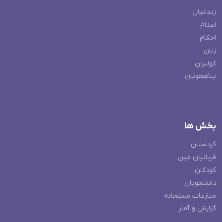
زندانیان
اعدام
احکام
زنان
کولبران
پناهجویان
بخش ها
کردستان
قربانیان مین
کودکان
دانشجویان
منازعات مسلحانه
گزارش و آمار