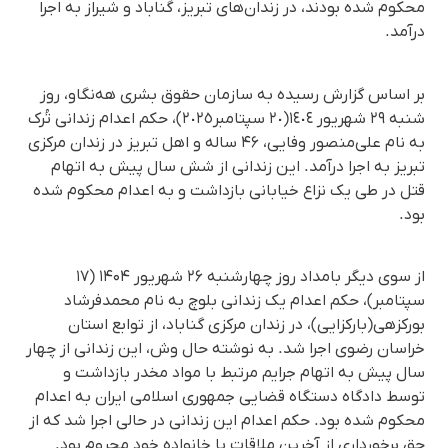
محکوم شده بودند، در زندان‌های تبریز، گناباد و شیراز به اجرا
درآمد.
بر اساس گزارش رسیده به سازمان حقوق بشری هه‌نگاو، روز
شنبە ٢٩ شهریور ١٤٠٤(٢٠ سپتامبر٢٠٢٥)، حکم اعدام زندانی تُرک
بە نام علی‌منصور وفایی، ۴۶ ساله و اهل تبریز در زندان مرکزی
تبریز به اجرا درآمد. این زندانی از شش سال پیش به اتهام
قتل در طی یک نزاع خیابانی بازداشت و به اعدام محکوم شده
بود.
از سوی دیگر بامداد روز چهارشنبه ۲۶ شهریور ۱۴۰۴ (۱۷
سپتامبر)، حکم اعدام یک زندانی بلوچ بە نام محمدفرشاد
بورکزهی(بارکزایی)، در زندان مرکزی گناباد، از توابع استان
خراسان رضوی اجرا شد. بە نوشتە حال‌ وش، این زندانی از چهار
سال پیش به اتهام جرایم مرتبط با مواد مخدر بازداشت و
توسط دادگاه دستگاه قضایی جمهوری اسلامی ایران به اعدام
محکوم شده بود. حکم اعدام این زندانی در حالی اجرا شد که از
حق برخورداری از آخرین ملاقات با خانواده خود محروم بود.