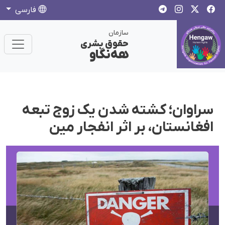
فارسی
سازمان
حقوق بشری
هەنگاو
سراوان؛ کشتە شدن یک زوج تبعه
افغانستان، بر اثر انفجار مین