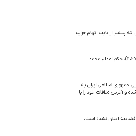
که پیشتر از بابت اتهام جرایم
بر اساس گزارش رسیده به سازمان حقوق بشری هه‌نگاو، سحرگاه روز یکشنبە ١٦ مرداد ١٤٠٤(٧ سپتامبر ٢٠٢٥)، حکم اعدام محمد
قضایی جمهوری اسلامی ایران به
ە و آخرین ملاقات خود را با
ه قضاییه اعلان نشده است.