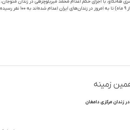
هه‌نگاو، با اجرای حکم اعدام محمد میربلوچزهی در زندان منوجان، ش
ە است.
مین زمینه
در زندان مرکزی دامغان