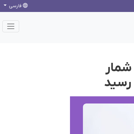
فارسی
 شمار