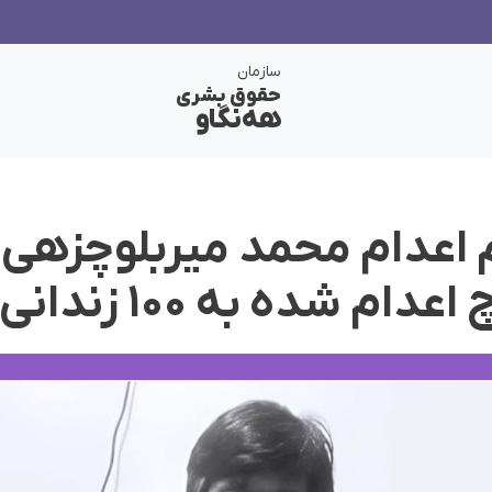
سازمان
حقوق بشری
هەنگاو
م اعدام محمد میربلوچزهی
م شده به ۱۰۰ زندانی رسید