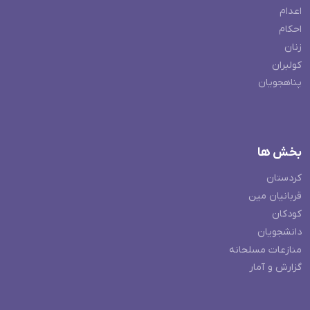
اعدام
احکام
زنان
کولبران
پناهجویان
بخش ها
کردستان
قربانیان مین
کودکان
دانشجویان
منازعات مسلحانه
گزارش و آمار