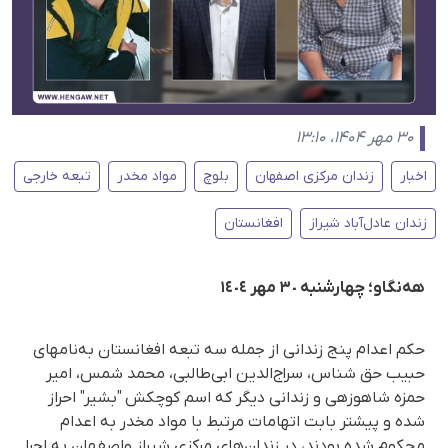
۳۰ مهر ۱۴۰۴، ۱۳:۱۰
اخبار
زندان مرکزی اصفهان
بلوچ
مواد مخدر
تبعه خارجی
زندان عادل‌آباد شیراز
افغانستان
هەنگاو؛ چهارشنبە ٣٠ مهر ١٤٠٤
حکم اعدام پنج زندانی از جملە سە تبعە افغانستان به‌نامهای
حبیب حق شناس، سراج‌الدین ابی‌طالبی، محمد شمس، امیر
حمزە شاهوزهی و زندانی دیگر کە اسم کوچکش "بشیر" احراز
شده و پیشتر بابت اتهامات مرتبط با مواد مخدر به اعدام
محکوم شده بودند، در زندان‌های مرکزی شیراز واصفهان بە اجرا