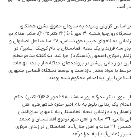
در آمد.
بر اساس گزارش رسیده به سازمان حقوق بشری هه‌نگاو،
سحرگاە روزچهارشنبە ٣٠ مهر ١٤٠٤(٢٢اکتبر٢٠٢٥)، حکم اعدام دو
زندانی بە نامهای حبیب حق شناس، ٣٨ سالە، اهل اصفهان و
پدر سە فرزند و یک تبعە افغانستان با نام کوچک ''بشیر''، در
زندان مرکزی اصفهان(دستگرد) اجرا شد. بە گفتە منابع مطلع
این دو زندانی پیشتر در پرونده‌های جداگانه از بابت اتهامات
مرتبط با مواد مخدر بازداشت و توسط دستگاه قضایی جمهوری
اسلامی ایران به اعدام محکوم شده بودند.
از سوی دیگرسحرگاە روز سەشنبە ٢٩ مهر ١٤٠٤(٢١اکتبر)، حکم
اعدام یک زندانی بلوچ بە نام امیر حمزە شاهوزهی، اهل
زاهدان و دو زندانی تبعە افغانستان بە نامهای سراج‌الدین
ابی‌طالبی، ٣٦ سالە و اهل شهر ترخوج افغانستان و محمد
شمس، ٢٦ سالە و اهل جلال‌آباد افغانستان در زندان مرکزی
شیراز (عادل‌آباد) به اجرا درآمد.