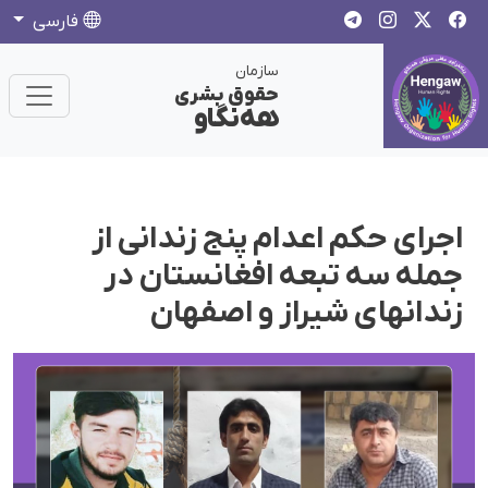
فارسی
سازمان
حقوق بشری
هەنگاو
اجرای حکم اعدام پنج زندانی از
جملە سە تبعە افغانستان در
زندانهای شیراز و اصفهان