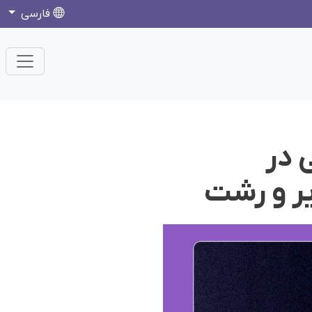
فارسی
 در
یر و رشت