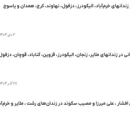
ندانهای خرم‌آباد، الیگودرز، دزفول، نهاوند، کرج، همدان و یاسوج
۶ دی ۱۴۰۴، ۲۰:۵۶
 از اجرای حکم اعدام ١١ زندانی در زندانهای ملایر، زنجان، الیگودرز، قزوین، گناباد، قوچان، دزفول
۲۸ آذر ۱۴۰۴، ۲۲:۵۶
افشار ، علی میرزا و مصیب سگوند در زندا‌ن‌های رشت ، ملایر و خرم‌آب