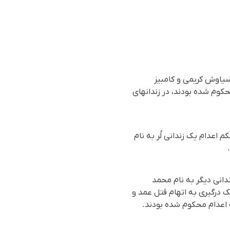
یاوش کریمی و کامبیز
حکوم شده بودند، در زندانهای
رسیده به سازمان حقوق بشری هه‌نگاو، بامداد روز شنبە ٣ آبان ١٤٠٤(٢٥اکتبر٢٠٢٥)، حکم اعدام یک زندانی لُر بە نام
یانی، ۲۹ ساله و اهل اهواز و یک زندانی دیگر بە نام محمد
 درگیری به اتهام قتل عمد و
 اعدام محکوم شده بودند.