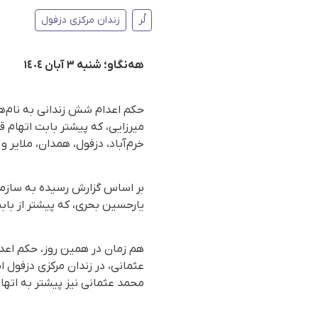
لُر
زندان مرکزی دزفول
هەنگاو؛ شنبە ٣ آبان ١٤٠٤
حکم اعدام شش زندانی بە نام‌ه
میرزایی، که پیشتر بابت اتهام ق
خرم‌آباد، دزفول، همدان، ملایر 
یارحسین بحری، که پیشتر از بابت
عثمانی، در زندان مرکزی دزفول 
محمد عثمانی نیز پیشتر بە اته