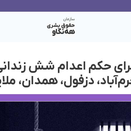
سازمان
حقوق بشری
هەنگاو
جرای حکم اعدام شش زندانی
رم‌آباد، دزفول، همدان، ملا