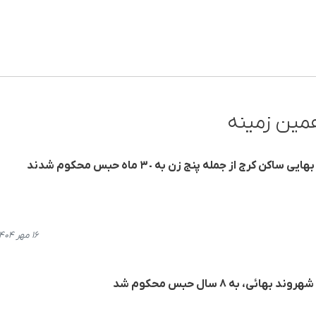
مین زمینه
رج از جملە پنج زن به ٣٠ ماه حبس محکوم شدند
۱۶ مهر ۱۴۰۴، ۱۸:۲۴
ی، به ۸ سال حبس محکوم شد