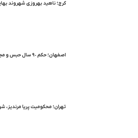
کرج؛ ناهید بهروزی شهروند بهایی بە ٥ سال حبس و مجازات تکمیل
اصفهان؛ حکم ٩٠ سال حبس و مجازات تکمیلی ده شهروند زن بهایی تایید شد
تهران؛ محکومیت پریا مرندیز، شهروند بهائی بە ٣ س