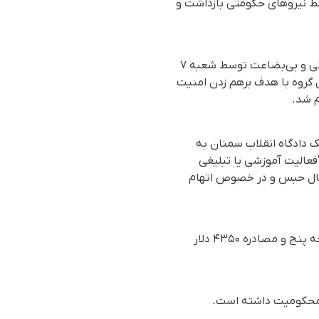
ر یکی از خیابان‌های سمنان توسط نیروهای حکومتی بازداشت و
انیسا فنائیان در تاریخ ١٤ آذر ١٤٠٣ (٤ دسامبر ٢٠٢٤)، به علت کمک تحصیلی رایگان به کودکان افغانستانی و بی‌بضاعت توسط شعبه ٧
گروه با هدف برهم زدن امنیت
یک‌شنبه ۲۰ اسفند ١٤٠٢(١٠ مارس ٢٠٢٤)، توسط شعبه یک دادگاه انقلاب سمنان به
فعالیت آموزشی یا تبلیغی
 سال حبس و در خصوص اتهام
وی همچنین به پرداخت پنجاه میلیون تومان جزای نقدی، پانزده سال محرومیت از حقوق اجتماعی درجه پنج و مصادره ۴۳۵۰ دلار
و محکومیت داشته است.