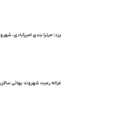
یزد؛ میترا بندی امیرآبادی، شهروند بهائی به ۵ سال حبس و محرومی
غزاله رعیت شهروند بهائی ساکن مشهد و ا