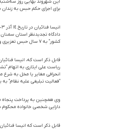
برای اجرای حکم حبس به زندان 
دادگاه تجدیدنظر استان سمنان 
کشور" بە ٧ سال حبس تعزیری و از بابت " فعالیت تبلیغی علیه نظام" بە یک سال حبس تعزیری محکوم شد.
ریاست علی ایثاری به اتهام "تش
انحرافی مغایر یا مخل به شرع 
"فعالیت تبلیغی علیه نظام" به یک سال حبس و
دارایی شخصی خانواده محکوم ش
قابل ذکر است کە انیسا فنائیا