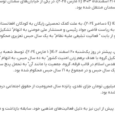
این شهروند بهایی روز سه‌شنبه ٢١ اسفندماه ۱۴۰۳ (١١ مارس ٢٠٢٥)، د
سمنان منتقل شدە بود.
به ریاست قاضی جواد رئیسی و مستشار علی مومنی به اتهام" تشکیل 
قابل ذکر است که، انیسا فنائیان، پیشتر در روز 
کیل گروه با هدف برهم زدن امنیت کشور" به ده سال حبس، به اتهام "
مقدس اسلام در قالب فرقه، گروه، جمعیت یا مانند آن" به تحمل پنج
 در مجموع بە ١٦ سال حبس محکوم شدە بود.
ده بود.
ن پیش از این نیز به دلیل فعالیت‌های مذهبی خود، سابقه بازداشت 