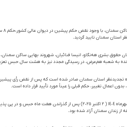
انیسا ف
ن حقوق بشری هه‌نگاو، انیسا فنائیان، شهروند بهایی ساکن سمنان،
پرونده به شعبه هم‌عرض، در رسیدگی مجدد نیز به هشت سال حبس تع
 از سوی شعبه‌ ۱۰ دادگاه تجدیدنظر استان سمنان صادر شده است که پس از نقض رأی
بدون اعمال تغییر، حکم قبلی را عیناً مورد تأیید قرار داده است.
انیسا فنائیان روز پنجشنبە ۱۰ مهرماه ١٤٠٤ ( ٢ اکتبر ٢٠٢٥) پس از گذراندن ه
ه از زندان سمنان آزاد شدە بود.