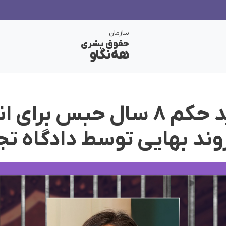
سازمان
حقوق بشری
هەنگاو
سمنان؛ تایید حکم ۸ سال حبس برا
وند بهایی توسط دادگاه ت