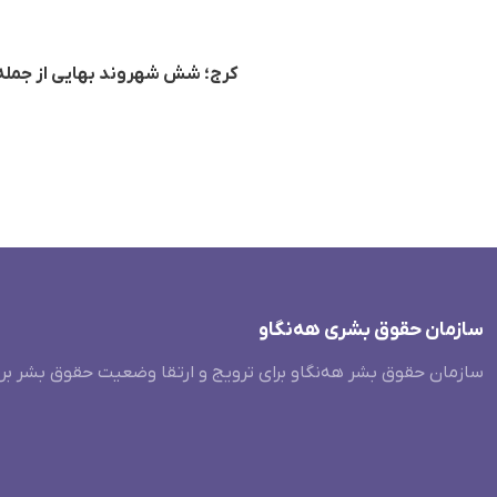
کرج؛ شش شهروند بهایی از جملە پنج زن هر کدا
سازمان حقوق بشری هەنگاو
سازمان حقوق بشر هه‌نگاو برای ترویج و ارتقا وضعیت حقوق بشر بر