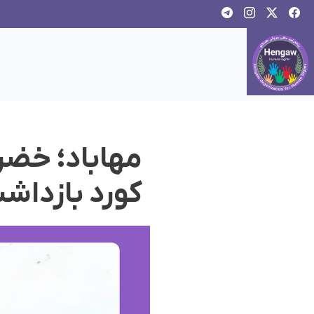
مهاباد؛ خضر
کورد بازداش