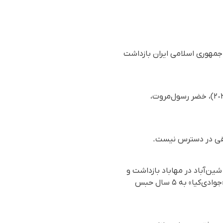
جمهوری اسلامی ایران بازداشت
بر اساس گزارش رسیده به سازمان حقوق بشری هەنگاو، شامگاه سه‌شنبه ٦ آبان ماه ١٤٠٤ (٢٨ اکتبر ٢٠٢٥)، خضر رسول‌مروت،
قیقی در دسترس نیست.
سیب‌دیده شین‌آباد در مهاباد بازداشت و
مهر ١٣٩٢ به اتهام «اقدام علیه امنیت ملی» از سوی شعبه‌ اول دادگاه انقلاب مهاباد به ریاست قاضی «جوادی‌کیا» به ۵ سال حبس