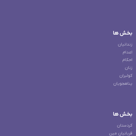
بخش ها
زندانیان
اعدام
احکام
زنان
کولبران
پناهجویان
بخش ها
کردستان
قربانیان مین