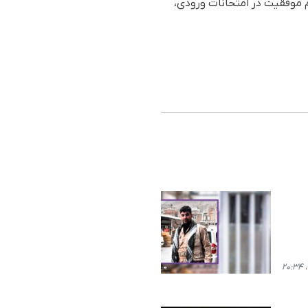
سال علیرغم موفقیت در امتحانات ورودى،