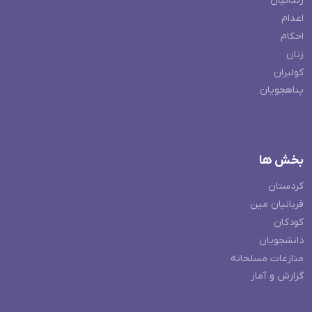
زندانیان
اعدام
احکام
زنان
کولبران
پناهجویان
بخش ها
کردستان
قربانیان مین
کودکان
دانشجویان
منازعات مسلحانه
گزارش و آمار