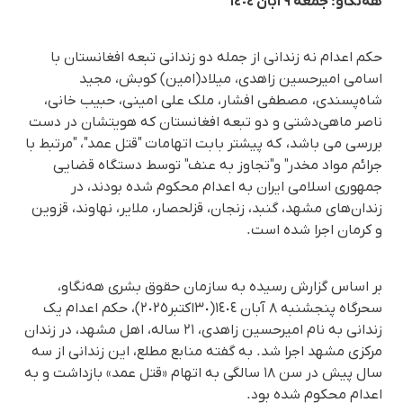
هەنگاو؛ جمعە ٩ آبان ١٤٠٤
حکم اعدام نە زندانی از جملە دو زندانی تبعە افغانستان با
اسامی امیرحسین زاهدی، میلاد(امین) کوبش، مجید
شاه‌پسندی، مصطفی افشار، ملک علی امینی، حبیب خانی،
ناصر ماهی‌دشتی و دو تبعە افغانستان کە هویتشان در دست
بررسی می باشد، کە پیشتر بابت اتهامات "قتل عمد"، "مرتبط با
جرائم مواد مخدر" و"تجاوز بە عنف" توسط دستگاه قضایی
جمهوری اسلامی ایران به اعدام محکوم شده بودند، در
زندان‌های مشهد، گنبد، زنجان، قزلحصار، ملایر، نهاوند، قزوین
و کرمان اجرا شده است.
بر اساس گزارش رسیده به سازمان حقوق بشری هه‌نگاو،
سحرگاە پنجشنبە ٨ آبان ١٤٠٤(٣٠اکتبر٢٠٢٥)، حکم اعدام یک
زندانی بە نام امیرحسین زاهدی، ۲۱ ساله، اهل مشهد، در زندان
مرکزی مشهد اجرا شد. بە گفتە منابع مطلع، این زندانی از سە
سال پیش در سن ۱۸ سالگی به اتهام «قتل عمد» بازداشت و به
اعدام محکوم شده بود.