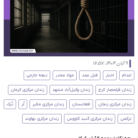
۹ آبان ۱۴۰۴، ۱۷:۵۷
اعدام
اخبار
قتل عمد
مواد مخدر
تبعه خارجی
زندان قزلحصار کرج
زندان وکیل‌آباد مشهد
زندان مرکزی کرمان
زندان مرکزی زنجان
افغانستان
زندان مرکزی ملایر
لُر
تُرک
ترکمن
زندان مرکزی گنبد کاووس
زندان مرکزی نهاوند