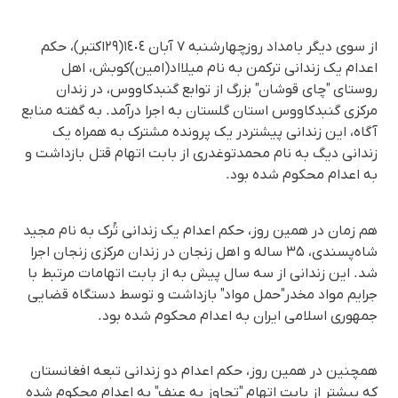
از سوی دیگر بامداد روزچهارشنبە ٧ آبان ١٤٠٤(٢٩اکتبر)، حکم
اعدام یک زندانی ترکمن بە نام میلااد(امین)کوبش، اهل
روستای "چای قوشان" بزرگ از توابع گنبدکاووس، در زندان
مرکزی گنبدکاووس استان گلستان بە اجرا درآمد. بە گفتە منابع
آگاه، این زندانی پیشتردر یک پروندە مشترک بە همراە یک
زندانی دیگ بە نام محمدتوغدری از بابت اتهام قتل بازداشت و
بە اعدام محکوم شدە بود.
هم زمان در همین روز، حکم اعدام یک زندانی تُرک بە نام مجید
شاه‌پسندی، ۳۵ ساله و اهل زنجان در زندان مرکزی زنجان اجرا
شد. این زندانی از سه سال پیش به از بابت اتهامات مرتبط با
جرایم مواد مخدر"حمل مواد" بازداشت و توسط دستگاە قضایی
جمهوری اسلامی ایران بە اعدام محکوم شدە بود.
همچنین در همین روز، حکم اعدام دو زندانی تبعە افغانستان
کە پیشتر از بابت اتهام "تجاوز بە عنف" بە اعدام محکوم شدە