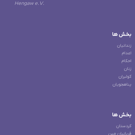
Hengaw e.V.
بخش ها
زندانیان
اعدام
احکام
زنان
کولبران
پناهجویان
بخش ها
کردستان
قربانیان مین