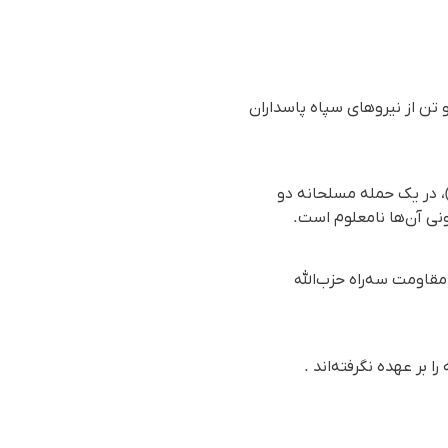
 تن از نیروهای سپاه پاسداران
 اساس گزارش رسیده به سازمان حقوق بشری هه‌نگاو، شامگاه دوشنبه ١٤ مهرماه ١٤٠٤ (٦ اکتبر ٢٠٢٥)، در یک حمله مسلحانه دو
نی آن‌ها نامعلوم است.
مقاومت سه‌راه حزب‌الله
بر عهده نگرفته‌اند .