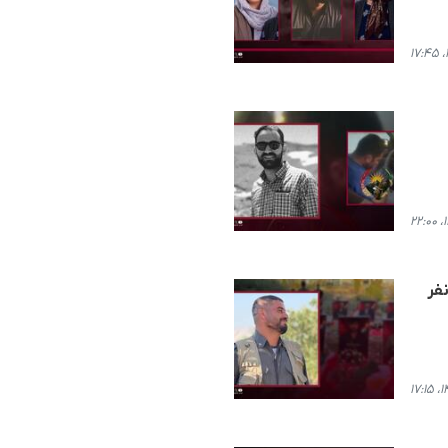
بکر هوشنگی، یکی از مجروحان حملات موشکی سپاه به مقر کومله، شمار قربانیان به ۱۰ نفر