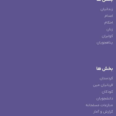
زندانیان
اعدام
احکام
زنان
کولبران
پناهجویان
بخش ها
کردستان
قربانیان مین
کودکان
دانشجویان
منازعات مسلحانه
گزارش و آمار