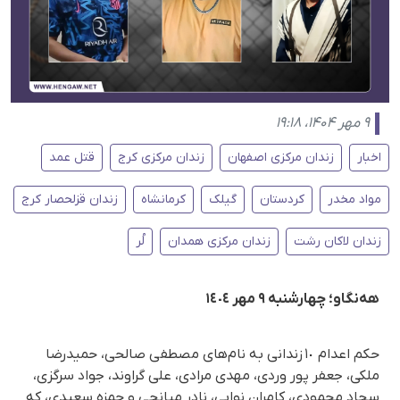
۹ مهر ۱۴۰۴، ۱۹:۱۸
اخبار
زندان مرکزی اصفهان
زندان مرکزی کرج
قتل عمد
مواد مخدر
کردستان
گیلک
کرمانشاه
زندان قزلحصار کرج
زندان لاکان رشت
زندان مرکزی همدان
لُر
هەنگاو؛ چهارشنبە ٩ مهر ١٤٠٤
حکم اعدام ١٠ زندانی بە نام‌های مصطفی صالحی، حمیدرضا
ملکی، جعفر پور وردی، مهدی مرادی، علی گراوند، جواد سرگزی،
سجاد محمودی، کامران نوابی، نادر میانجی و حمزه سعیدی، که