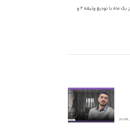
قابل ذکر است که، احسان فریدی پیشتر نیز در اسفندماه ۱۴۰۲ توسط نیروهای امنیتی بازداشت و پس از یک ماه با تودیع وثیقه ۲ و