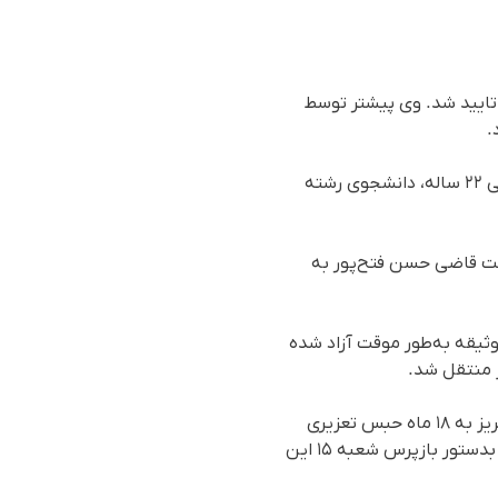
 تایید شد. وی پیشتر توسط
.
بر اساس گزارش رسیده به سازمان حقوق بشری هه‌نگاو، اخیراً حکم اعدام احسان فریدی، زندانی سیاسی ۲۲ ساله، دانشجوی رشته
ست قاضی حسن فتح‌پور‌ به
وثیقه به‌طور موقت آزاد شده
ز منتقل شد.
احسان فریدی همچنین در شهریور ماه ۱۴۰۴ در بخشی دیگر از همین پرونده توسط دادگاه کیفری دو تبریز به ۱۸ ماه حبس تعزیری
محکوم شد. وی در تاریخ ۲۹ خردادماه ۱۴۰۳ (۱۸ ژوئن ۲۰۲۴)، پس از احضار و مراجعه به دادسرای تبریز، بدستور بازپرس شعبه ۱۵ این