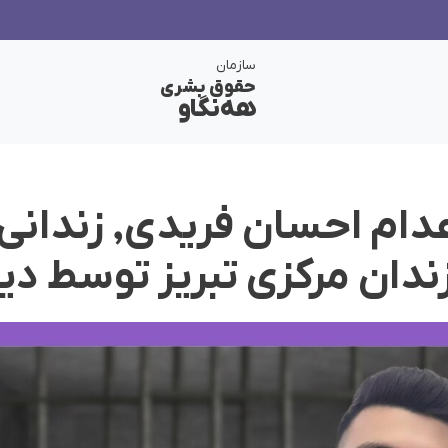
سازمان
حقوق بشری
هەنگاو
عدام احسان فریدی, زندان
دان مرکزی تبریز توسط دیو