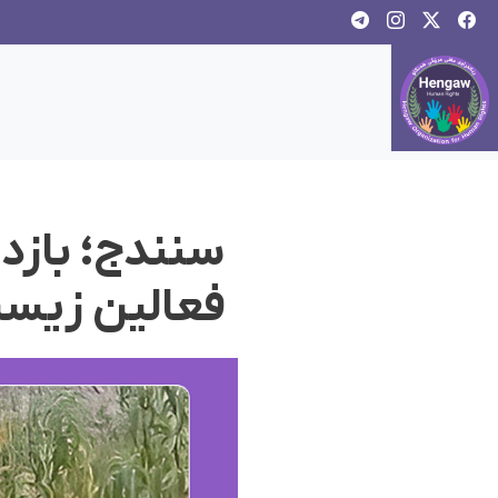
سنندج؛ بازد
فعالین زیس