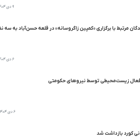
۹ دی ۱۴۰۴، ۱۳:۱۸
ان مرتبط با برگزاری «کمپین زاگروسانە» در قلعە حسن‌آباد به سه نف
۶ دی ۱۴۰۴، ۲۱:۲۰
 فعال زیست‌محیطی توسط نیروهای حکومتی
۶ دی ۱۴۰۴، ۱۳:۲۳
نی کورد بازداشت شد