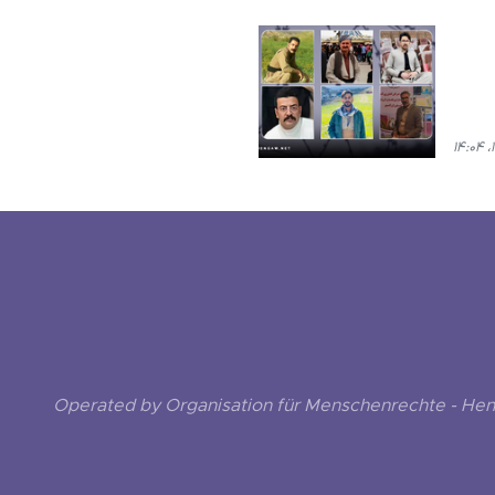
Operated by Organisation für Menschenrechte - He