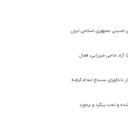
 امنیتی جمهوری اسلامی ایران
ر اساس گزارش رسیده به سازمان حقوق بشری هه‌نگاو، روز چهارشنبه ٢٣ مهر ماه ١٤٠٤ (١٥ اکتبر ٢٠٢٥)، آزاد حاجی میرزایی، فعال
 تاناکورای سنندج انجام گرفته
ده و تحت پیگرد و برخورد