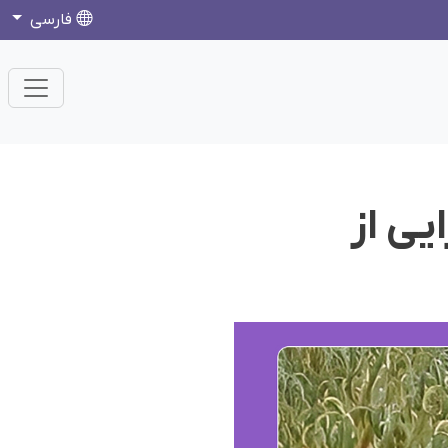
فارسی
یی از