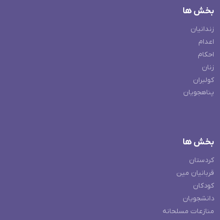
بخش ها
زندانیان
اعدام
احکام
زنان
کولبران
پناهجویان
بخش ها
کردستان
قربانیان مین
کودکان
دانشجویان
منازعات مسلحانه