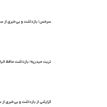
سرخس؛ بازداشت و بی‌خبری از س
تربت حیدریه؛ بازداشت حافظ الیاس قدارنجو، طلبه ۲۵ س
گزارشی از بازداشت و بی‌خبری از