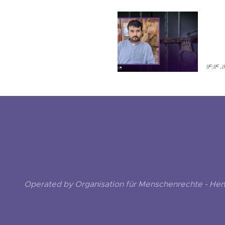
Operated by Organisation für Menschenrechte - He