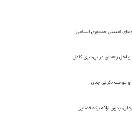
 سیستان و بلوچستان از ١٧ روز پیش توسط نیروهای امنیتی جمهوری اسلامی
و، عبدالمجید شه‌بخش، ۴۰ ساله، پدر پنج فرزند و اهل زاهدان در بی‌خبری کامل
او موجب نگرانی جدی
ارستان برای پیگیری درمان، بدون ارائه برگه قضایی