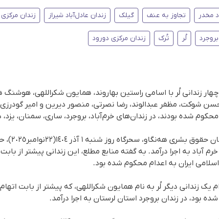
د مخدر
تجاوز به عنف
گیلک
زندان عادل‌آباد شیراز
زندان مرکزی خ
بروجرد
لُر
تُرک
زندان مرکزی دورود
 چهار زندانی لُر با اسامی راستین بهاروند، همایون شکراللهی، هوشنگ 
 حسن شوکت، مظفر عبدالوند، رضا نصرتی، منصور دیرین و امیر گودرز
حکوم شده بودند، در زندان‌های خرم‌آباد، بروجرد، ساری، سمنان، یزد، 
بر اساس گزارش 
خرم آباد به اجرا درآمد. بە گفتە منابع مطلع، این زندانی پیشتر از باب
لامی ایران به اعدام محکوم شده بود.
یک زندانی دیگر لُر بە نام همایون شکراللهی، که پیشتر از بابت اتها
ده بود، در زندان بروجرد استان لرستان به اجرا درآمد.