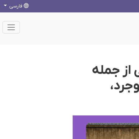
فارسی
 از جملە
وجرد،