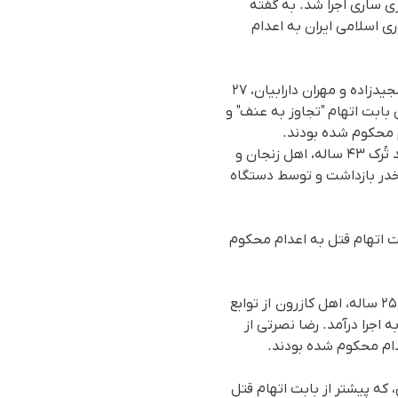
 نام هوشنگ هاشم‌زاده، ۳۴ ساله، در زندان مرکزی ساری اجرا شد. بە گفتە
 اسلامی ایران به اعدام
از سوی دیگر بامداد روز پنجشنبە ٢٩ آبان ١٤٠٤(٢٠نوامبر٢٠٢٥)، حکم اعدام دو زندانی بە نامهای نعمت مجیدزاده و مهران دارابیان، ۲۷
 بابت اتهام "تجاوز به عنف" و
 محکوم شدە بودند.
هم زمان در همین روز حکم اعدام دو زندانی بە نامهای مبین رمضانی، اهل یزد و حسن شوکت، شهروند تُرک ۴۳ ساله، اهل زنجان و
 مخدر بازداشت و توسط دستگاه
ە نام مظفر عبدالوند، ۳۰ ساله، که پیشتر از بابت اتهام قتل به اعدام محکوم
از سوی دیگر بامداد روز چهارشنبە ٢٨ آبان ١٤٠٤(١٩نوامبر)، حکم اعدام دو زندانی بە نامهای رضا نصرتی، ۲۵ ساله، اهل کازرون از توابع
شیراز بە اجرا درآمد. رضا نصرتی از
ام محکوم شدە بودند.
بە نام امیر گودرزی، که پیشتر از بابت اتهام قتل