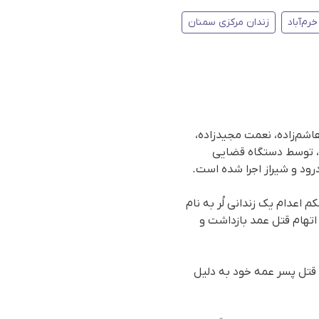
رم‌آباد
زندان مرکزی سمنان
هاشم‌زاده، نعمت مجیدزاده،
ی، توسط دستگاه قضایی
درود و شیراز اجرا شده است.
رسیده به سازمان حقوق بشری هه‌نگاو، سحرگاە روز شنبە ١ آذر ١٤٠٤(٢٢نوامبر٢٠٢٥)، حکم اعدام یک زندانی لُر بە نام
ت اتهام قتل عمد بازداشت و
م قتل پسر عمه خود به دلیل