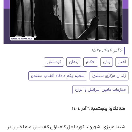
۶ آذر ۱۴۰۴، ۱۵:۲۰
اخبار
زنان
احکام
زندان
کردستان
زندان مرکزی سنندج
شعبه یکم دادگاه انقلاب سنندج
منازعات مابین اسرائیل و ایران
هه‌نگاو؛ پنجشنبه ٦ آذر ١٤٠٤
شیدا عزیزی، شهروند کورد اهل کامیاران که شش ماه اخیر را در