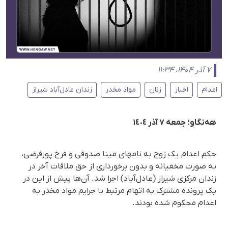
۷ آذر ۱۴۰۴، ۱۱:۳۴
اعدام
اخبار
زنان
مواد مخدر
زندان عادل‌آباد شیراز
هەنگاو؛ جمعە ٧ آذر ١٤٠٤
حکم اعدام یک زوج به نامهای مینا صدوقی و فرخ پورفرضی،
به صورت مخفیانە و بدون برخورداری از حق ملاقات آخر در
زندان مرکزی شیراز (عادل‌آباد) اجرا شد. آن‌ها پیش از این در
یک پرونده مشترک به اتهام مرتبط با جرایم مواد مخدر به
اعدام محکوم شده بودند.