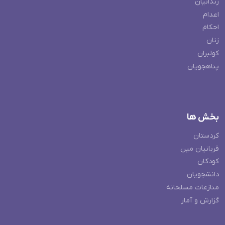
زندانیان
اعدام
احکام
زنان
کولبران
پناهجویان
بخش ها
کردستان
قربانیان مین
کودکان
دانشجویان
منازعات مسلحانه
گزارش و آمار