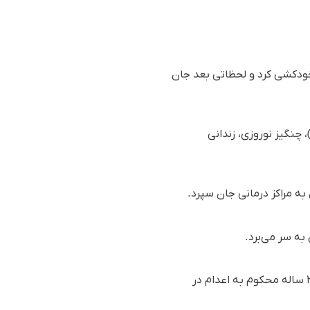
خودکشی کرد و لحظاتی بعد جان
 اساس گزارش رسیده به سازمان حقوق بشری هه‌نگاو، روز یکشنبه ٢٣ آذر ماه ١٤٠٤ (١٤ دسامبر ٢٠٢٥)، چنگیز نوروزی، زندانی
به مراکز درمانی جان سپرد.
به سر می‌برد.
شایان ذکر است که در تاریخ ۱۵ ماه گذشته (آبان‌) نیز مرگ یک زندانی به نام علی میرزا نیازی، زندانی ۳۹ ساله محکوم به اعدام در