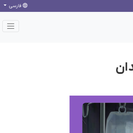
فارسی
دان