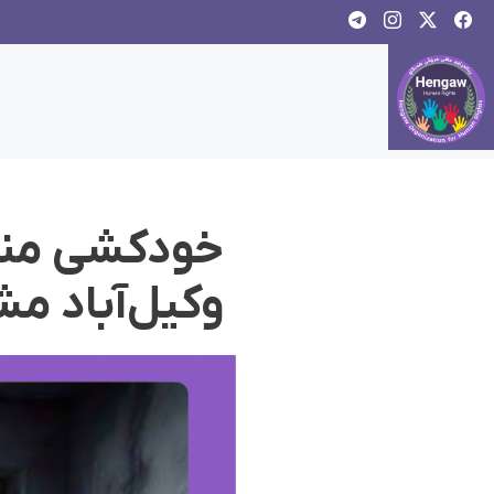
خودکشی منجر
وکیل‌آباد م