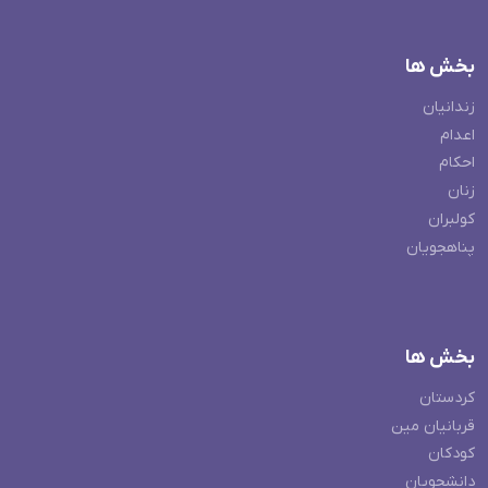
بخش ها
زندانیان
اعدام
احکام
زنان
کولبران
پناهجویان
بخش ها
کردستان
قربانیان مین
کودکان
دانشجویان