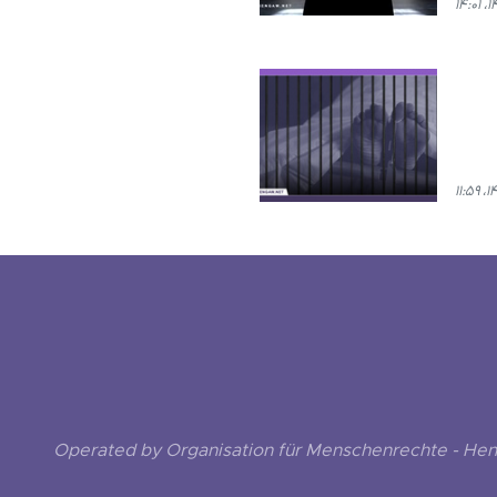
Operated by Organisation für Menschenrechte - He