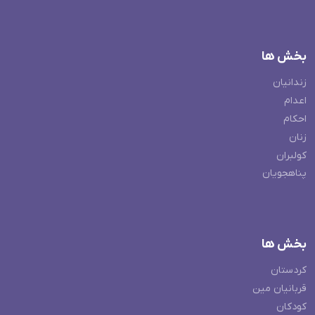
بخش ها
زندانیان
اعدام
احکام
زنان
کولبران
پناهجویان
بخش ها
کردستان
قربانیان مین
کودکان