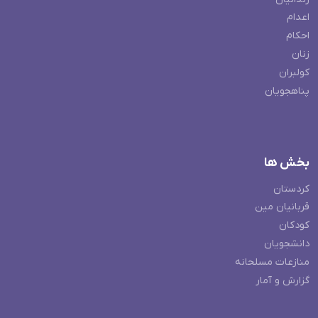
اعدام
احکام
زنان
کولبران
پناهجویان
بخش ها
کردستان
قربانیان مین
کودکان
دانشجویان
منازعات مسلحانه
گزارش و آمار