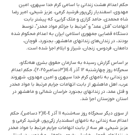
حکم اعدام هشت زندانی با اسامی کرم خدا سپهری، امین
مهدوی، اسفندیار زکی‌پور،فرشید کرمی، عزیز شیخی، امیر رضا
شاه‌ محمدی، حامد کزازی و ملک گرایی، کە پیشتر بابت
اتهامات "قتل عمد" و "مرتبط با جرائم مواد مخدر"، توسط
دستگاه قضایی جمهوری اسلامی ایران به اعدام محکوم شده
بودند، در زندان‌های زندانهای ماهشهر، بجنورد، قوچان،
دامغان، فردوس، زنجان، شیراز و ایلام اجرا شده است.
بر اساس گزارش رسیده به سازمان حقوق بشری هه‌نگاو،
سحرگاه روز چهارشنبە ١٢ آذر ١٤٠٤(٣دسامبر٢٠٢٥)، حکم اعدام
دو زندانی بە نامهای کرم خدا سپهری و امین مهدوی، شهروند
عرب، اهل ماهشهر از بابت اتهامات جرایم مرتبط با مواد مخدر
و قتل عمد، در زندانهای بجنورد خراسان شمالی و ماهشهر در
استان خوزستان اجرا شد.
از سوی دیگر سحرگاه روز سەشنبە ١١ آذر ١٤٠٤(٢ دسامبر)، حکم
اعدام سە زندانی بە نامهای اسفندیار زکی‌پور، فرشید کرمی و
عزیز شیخی، هر سە از بابت اتهامات جرایم مرتبط با مواد مخدر