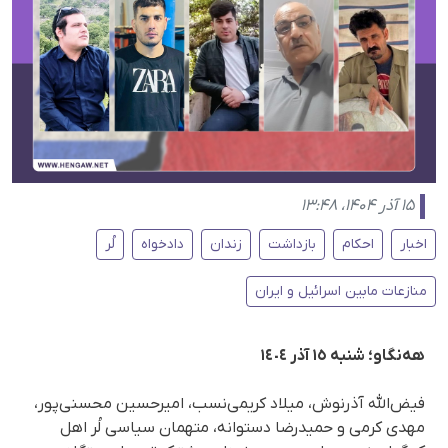
۱۵ آذر ۱۴۰۴، ۱۳:۴۸
اخبار
احکام
بازداشت
زندان
دادخواه
لُر
منازعات مابین اسرائیل و ایران
هەنگاو؛ شنبە ١٥ آذر ١٤٠٤
فیض‌الله آذرنوش، میلاد کریمی‌نسب، امیرحسین محسنی‌پور،
مهدی کرمی و حمیدرضا دستوانه، متهمان سیاسی لُر اهل