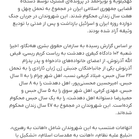
کهگیلویه و بویراحمد در پرونده‌ای مشترک توسط دستگاه
قضایی جمهوری اسلامی ایران در مجموع به تحمل چهل و
هفت سال زندان محکوم شدند. این شهروندان در جریان جنگ
دوازدە روزە ایران و اسرائیل بازداشت و پس از مدتی با تودیع
وثیقە آزاد شدە بودند.
بر اساس گزارش رسیده به سازمان حقوق بشری هەنگاو، اخیرا
شعبه ۱۰۲ دادگاه کیفری دهدشت بە ریاست کریم ریسی، فیض
الله آذرنوش، از اعضای خانوادەهای دادخواه و پدر پدرام
آذرنوش یکی از جانباختگان جنبش ژن ژیان ئازادی را بە تحمل
۲۳ سال حبس، میلاد کریمی نسب، اهل شهر چرام را بە ١١ سال
حبس، امیرحسین محسنی‌پور، اهل دهدشت را بە ۸ سال
حبس، مهدی کرمی، اهل شهر سوق را بە ۵ سال حبس و
حمیدرضا دستوانه اهل دهدشت، را بە یک سال حبس محکوم
کردەاست. این شهروندان در مجموع به ٤٧ سال زندان محکوم
شده‌اند.
اتهامات منتسب به این شهروندان شامل «اهانت به رهبری»،
«تبلیغ علیه نظام»، «اهانت به مقدسات اسلام»، «تشکیل یا