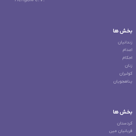
بخش ها
زندانیان
اعدام
احکام
زنان
کولبران
پناهجویان
بخش ها
کردستان
قربانیان مین