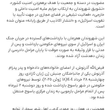
عضویت در دسته و جمعیت با هدف برهم‌زدن امنیت کشور»،
«تشویق شهروندان به ارتکاب جرایم علیه امنیت داخلی و
خارجی»، «فعالیت تبلیغی در فضای مجازی در جهت تأیید یا
تقویت اسرائیل»، و «انتشار اکاذیب از طریق رایانه» عنوان شده
است.
این شهروندان هم‌زمان با بازداشت‌های گسترده در جریان جنگ
ایران و اسرائیل از سوی نیروهای حکومتی بازداشت و پس از
مدتی با قرار وثیقە به صورت موقت تا پایان مراحل دادرسی از
زندان دهدشت آزاد شدە بودند.
فیض‌الله آذرنوش، از اعضای خانوادەهای دادخواه و پدر پدرام
آذرنوش یکی از جانباختگان جنبش ژن ژیان ئازادی، روز
چهارشنبە ٢٨ خرداد ١٤٠٤(١٨ ژوئن ٢٠٢٥)، توسط نیروهای
حکومتی در شهر یاسوج بازداشت شده و روز دوشنبە ٢ تیرماه
پس از اتمام مراحل بازجویی بە زندان مرکزی یاسوج منتقل
شدە بود.
همچنین در همان روز مهدی کرمی، اهل شهر سوق از توابع