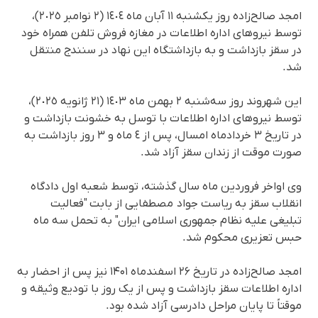
امجد صالح‌زاده روز یکشنبه ١١ آبان ماه ١٤٠٤ (٢ نوامبر ٢٠٢٥)،
توسط نیروهای اداره اطلاعات در مغازه فروش تلفن همراه خود
در سقز بازداشت و به بازداشتگاه این نهاد در سنندج منتقل
شد.
این شهروند روز سه‌شنبه ٢ بهمن‌ ماه ١٤٠٣ (٢١ ژانویە ٢٠٢٥)،
توسط نیروهای اداره اطلاعات با توسل بە خشونت بازداشت و
در تاریخ ٣ خردادماه امسال، پس از ٤ ماه و ٣ روز بازداشت به
صورت موقت از زندان سقز آزاد شد.
وی اواخر فروردین ماە سال گذشته، توسط شعبه اول دادگاه
انقلاب سقز به ریاست جواد مصطفایی از بابت "فعالیت
تبلیغی علیه نظام جمهوری اسلامی ایران" به تحمل سه ماه
حبس تعزیری محکوم شد.
امجد صالح‌زاده در تاریخ ۲۶ اسفندماه ۱۴۰۱ نیز پس از احضار به
اداره اطلاعات سقز بازداشت و پس از یک روز با تودیع وثیقه و
موقتاً تا پایان مراحل دادرسی آزاد شده بود.