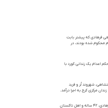
طفی فرهادی کە پیشتر بابت
م محکوم شده بودند، در
ارش رسیده به سازمان حقوق بشری هه‌نگاو، سحرگاە روز شنبە ١٥آذر ١٤٠٤(٦دسامبر٢٠٢٥)، حکم اعدام یک زندانی کورد با
اهی، شهروند لُر و فرید
ندان مرکزی کرج بە اجرا درآمد.
از سوی دیگر بامداد روز چهارشنبە ١٢ آذر ١٤٠٤(٣دسامبر)، حکم اعدام یک زندانی تات بە نام مصطفی فرهادی، ۴۲ ساله و اهل تاکستان