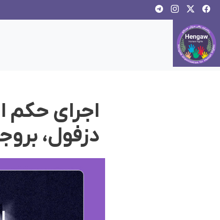
اجرای حکم اع
دزفول، بروجر