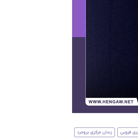
زی قزوین
زندان مرکزی بروجرد