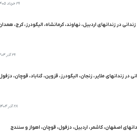
۲۹ خرداد ۱۴۰۵، ۱۵:۰۲
ندانی در زندانهای اردبیل، نهاوند، کرمانشاە، الیگودرز، کرج، همدان
۲۹ آذر ۱۴۰۴، ۲۱:۰۲
 از اجرای حکم اعدام ١١ زندانی در زندانهای ملایر، زنجان، الیگودرز، قزوین، گناباد، قوچان، دزفول
۲۸ آذر ۱۴۰۴، ۲۲:۵۶
ندانهای اصفهان، کاشمر، اردبیل، دزفول، قوچان، اهواز و سنندج