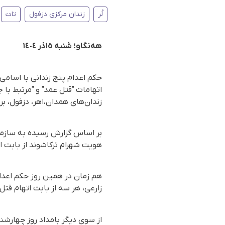
لُر
زندان مرکزی دزفول
تات
هەنگاو؛ شنبە ١٥ذر ١٤٠٤
حکم اعدام پنج زندانی با اسامی
اتهامات "قتل عمد" و "مرتبط با
زندان‌های همدان،اهر، دزفول، بر
هویت شهرام ترکاشوند از بابت ات
هم زمان در همین روز حکم اعدام
زارعی، هر سە از بابت اتهام قتل 