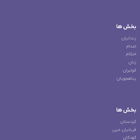
بخش ها
زندانیان
اعدام
احکام
زنان
کولبران
پناهجویان
بخش ها
کردستان
قربانیان مین
کودکان