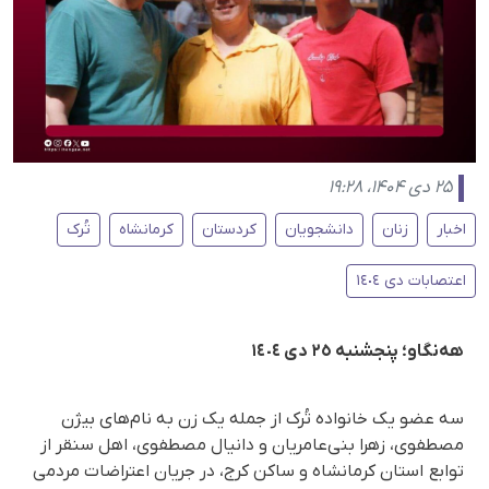
۲۵ دی ۱۴۰۴، ۱۹:۲۸
اخبار
زنان
دانشجویان
کردستان
کرمانشاه
تُرک
اعتصابات دی ١٤٠٤
هەنگاو؛ پنجشنبە ٢٥ دی ١٤٠٤
سە عضو یک خانوادە تُرک از جملە یک زن بە نام‌های بیژن
مصطفوی، زهرا بنی‌عامریان و دانیال مصطفوی، اهل سنقر از
توابع استان کرمانشاه و ساکن کرج، در جریان اعتراضات مردمی