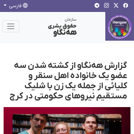
فارسی
سازمان
حقوق بشری
هەنگاو
گزارش هەنگاو از کشتە شدن سە
عضو یک خانوادە اهل سنقر و
کلیائی از جملە یک زن با شلیک
مستقیم نیروهای حکومتی در کرج