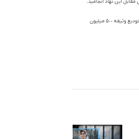
 مقابل این نهاد انجامید.
وی در نهایت روز پنج‌شنبه ٤ خرداد ۱۴۰۲ (٢۵ می‌۲۰۲۳) پس از چهار ماه بازداشت به صورت موقت و با تودیع وثیقه ۵٠٠ میلیون