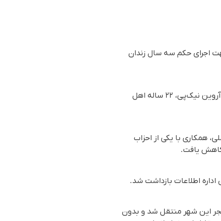
جهت اجرای حکم سه سال زندان
بر اساس گزارش رسیده به سازمان حقوق بشری هه‌نگاو، روز سه‌شنبه ١٦ دی ماه ١٤٠٤ (٦ ژانویه ٢٠٢٦)، آروین نیک‌پی، ٢٢ ساله اهل
ی، همکاری با یکی از احزاب
یمارستان فجر این شهر منتقل شد و بدون