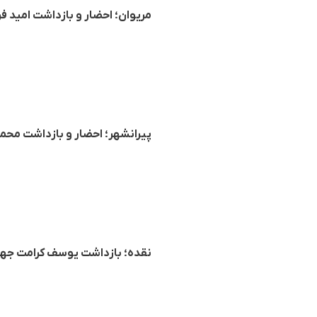
مریوان؛ احضار و بازداشت امید 
پیرانشهر؛ احضار و بازداشت م
نقده؛ بازداشت یوسف کرامت جه