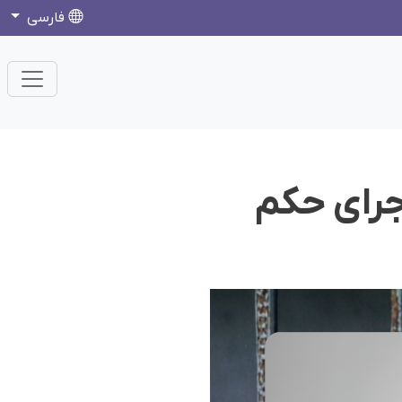
فارسی
جرای حکم