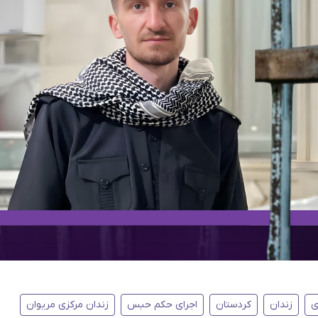
ی
زندان
کردستان
اجرای حکم حبس
زندان مرکزی مریوان