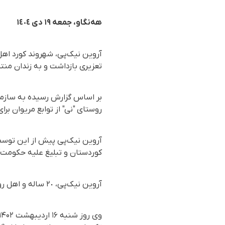
هه‌نگاو، جمعه ١٩ دی ١٤٠٤
آروین نیک‌پی، شهروند کورد اهل
تعزیری بازداشت و به زندان من
روستای "نی" از توابع مریوان ب
آروین نیک‌پی پیش از این توسط 
کوردستان و تبلیغ علیه حکومت" به ١١ سال حبس محکوم شد که این حکم در نهایت به ٣ سال حبس
آروین نیک‌پی، ٢٠ ساله و اهل روستای نی، روز سه‌شنبه ۱۱ بهمن ۱۴۰۱ در شهر مریوان در هجوم نیروهای اداره اطلاعات بازداشت شد.