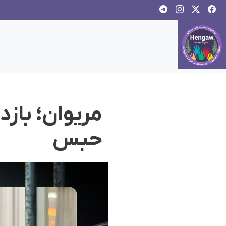
مریوان؛ باز
حبس