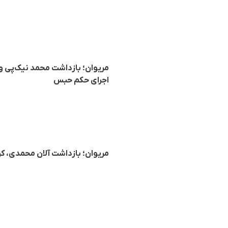
مریوان؛ بازداشت محمد نیک‌پی و
اجرای حکم حبس
مریوان؛ بازداشت آلان محمدی، ک