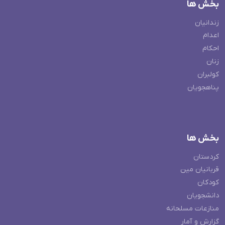
بخش ها
زندانیان
اعدام
احکام
زنان
کولبران
پناهجویان
بخش ها
کردستان
قربانیان مین
کودکان
دانشجویان
منازعات مسلحانه
گزارش و آمار