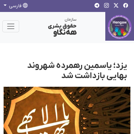
فارسی
سازمان
حقوق بشری
هەنگاو
یزد؛ یاسمین رهمردە شهروند
بهایی بازداشت شد