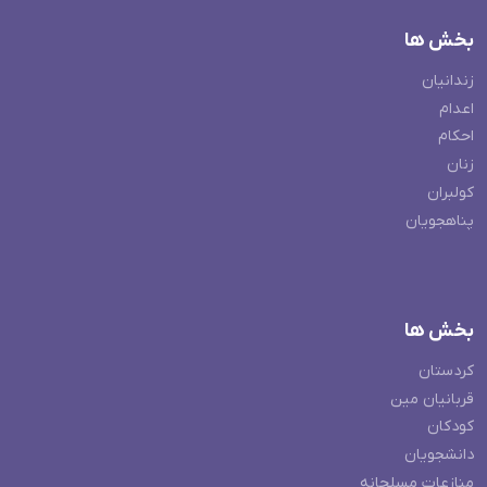
بخش ها
زندانیان
اعدام
احکام
زنان
کولبران
پناهجویان
بخش ها
کردستان
قربانیان مین
کودکان
دانشجویان
منازعات مسلحانه