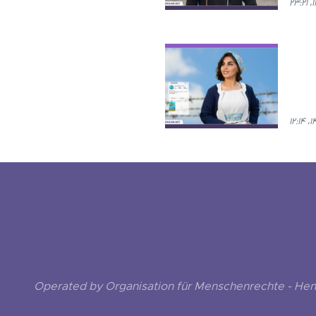
Operated by Organisation für Menschenrechte - He