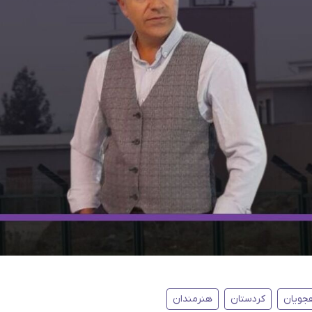
هجویان
کردستان
هنرمندان