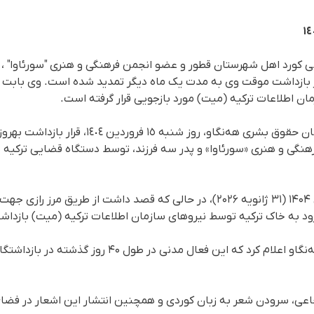
ی کورد اهل شهرستان قطور و عضو انجمن فرهنگی و هنری "سورئاوا" ، 
 با گذشت ۴۰ روز، قرار بازداشت موقت وی به مدت یک ماه دیگر تمدید شده است. وی 
ان اطلاعات ترکیە (میت) مورد بازجویی قرار گرفته است.
بهروز شجاعی روز شنبە ۱۱ بهمن ۱۴۰۴ (۳١ ژانویه ۲۰۲۶)، در حالی که قصد داشت از ط
ورود به خاک ترکیە توسط نیروهای سازمان اطلاعات ترکیه (میت) بازدا
یک منبع مطلع در این بارە به هه‌نگاو اعلام کرد که این ف
اعی، سرودن شعر به زبان کوردی و همچنین انتشار این اشعار در فض