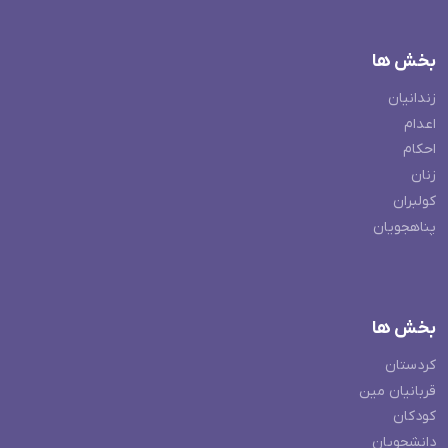
بخش ها
زندانیان
اعدام
احکام
زنان
کولبران
پناهجویان
بخش ها
کردستان
قربانیان مین
کودکان
دانشجویان