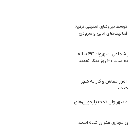
توسط نیروهای امنیتی ترکیه
بابت فعالیت‌های ادبی و سرودن
بر اساس گزارش رسیدە بە سازمان حقوق بشری هەنگاو، روز شنبە ١٥ فروردین ١٤٠٤، قرار بازداشت بهروز شجاعی، شهروند ۴۳ ساله
اهل شهر قطور و عضو انجمن فرهنگی و هنری «سورئاوا» و پدر سه فرزند، توسط دستگاه قضایی ترکیه به مدت ۳۰ روز دیگر تمدید
ریق مرز رازی جهت امرار معاش و کار به شهر
شت شد.
عال مدنی در طول ۴۰ روز گذشته در بازداشتگاه شهر وان تحت بازجویی‌های
ای مجازی عنوان شده است.