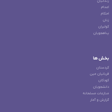
زندانیان
اعدام
احکام
زنان
کولبران
پناهجویان
بخش ها
کردستان
قربانیان مین
کودکان
دانشجویان
منازعات مسلحانه
گزارش و آمار