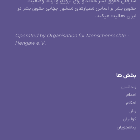
سازمان حقوق بشر هه‌نگاو برای ترویج و ارتقا وضعیت
حقوق بشر بر اساس معیارهای منشور جهانی حقوق بشر در
ایران فعالیت میکند.
Operated by Organisation für Menschenrechte -
Hengaw e.V.
بخش ها
زندانیان
اعدام
احکام
زنان
کولبران
پناهجویان