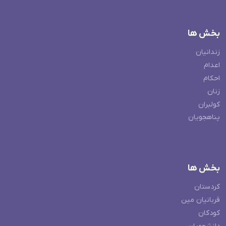
بخش ها
زندانیان
اعدام
احکام
زنان
کولبران
پناهجویان
بخش ها
کردستان
قربانیان مین
کودکان