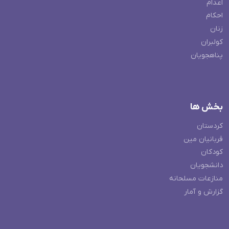
اعدام
احکام
زنان
کولبران
پناهجویان
بخش ها
کردستان
قربانیان مین
کودکان
دانشجویان
منازعات مسلحانه
گزارش و آمار