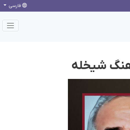
فارسی
رهنگ شیخله