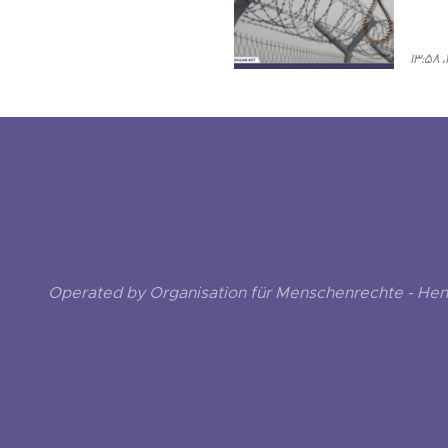
Operated by Organisation für Menschenrechte - He