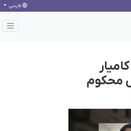
فارسی
امیار
س محکوم