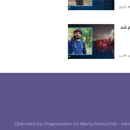
Operated by Organisation für Menschenrechte - He