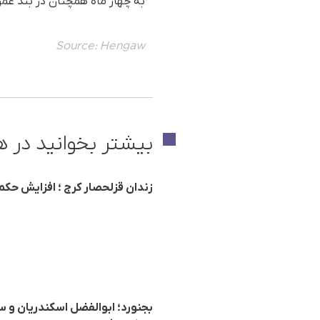
به چهار ماه همچنان در بند ع
Source:
Hengaw
بیشتر بخوانید در ه
زندان قزلحصار کرج ؛ افزایش حک
بجنورد؛ ابوالفضل اسکندریان و 