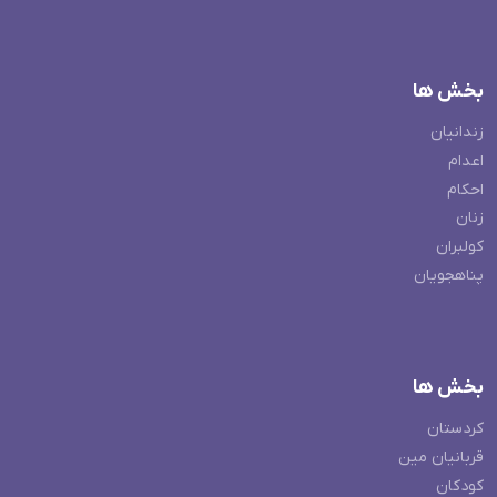
بخش ها
زندانیان
اعدام
احکام
زنان
کولبران
پناهجویان
بخش ها
کردستان
قربانیان مین
کودکان