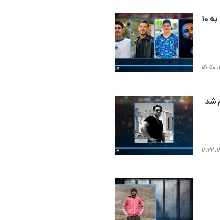
بجنورد؛ محکومیت ۴ شهروند کورد و از بازداشت شدگان اعتراضات دی‌ماه از جمله یک کودک در مجموع به ۱۰