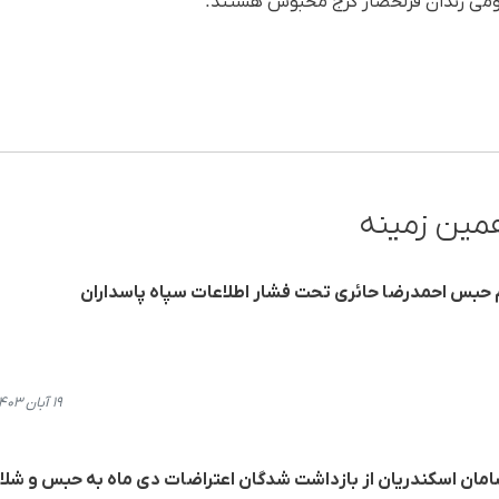
مومی زندان قزلحصار کرج محبوس هستند.
مین زمینه
م حبس احمدرضا حائری تحت فشار اطلاعات سپاه پاسداران
۱۹ آبان ۱۴۰۳، ۲۱:۵۷
سامان اسکندریان از بازداشت شدگان اعتراضات دی ماه به حبس و شلا