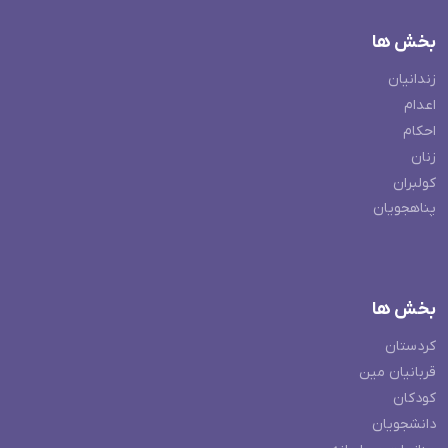
بخش ها
زندانیان
اعدام
احکام
زنان
کولبران
پناهجویان
بخش ها
کردستان
قربانیان مین
کودکان
دانشجویان