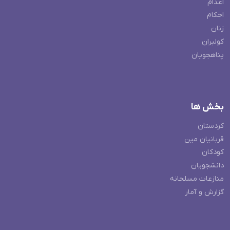
اعدام
احکام
زنان
کولبران
پناهجویان
بخش ها
کردستان
قربانیان مین
کودکان
دانشجویان
منازعات مسلحانه
گزارش و آمار