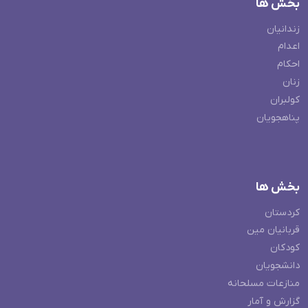
بخش ها
زندانیان
اعدام
احکام
زنان
کولبران
پناهجویان
بخش ها
کردستان
قربانیان مین
کودکان
دانشجویان
منازعات مسلحانه
گزارش و آمار