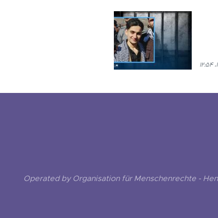
Operated by Organisation für Menschenrechte - He