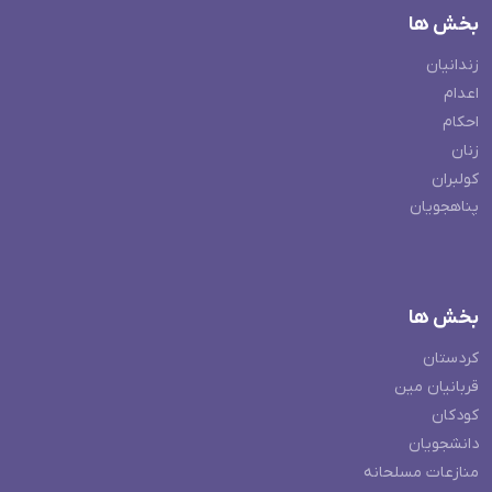
بخش ها
زندانیان
اعدام
احکام
زنان
کولبران
پناهجویان
بخش ها
کردستان
قربانیان مین
کودکان
دانشجویان
منازعات مسلحانه