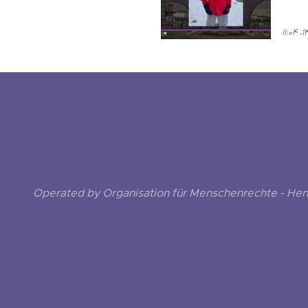
Operated by Organisation für Menschenrechte - He