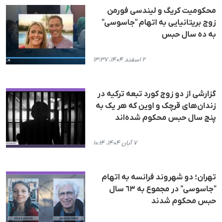
محکومیت کریگ و لیندسی فورمن
زوج بریتانیایی به اتهام "جاسوسی"
به دە سال حبس
۲ اسفند ۱۴۰۴، ۱۳:۳۷
گزارشی از دو زوج کورد تبعه ترکیه در
زندان‌‌های قرچک و اوین که هر یک به
پنج سال حبس محکوم شده‌اند
۷ آبان ۱۴۰۴، ۱۰:۱۴
تهران؛ دو شهروند فرانسه بە اتهام
"جاسوسی" در مجموع بە ٦٣ سال
حبس محکوم شدند