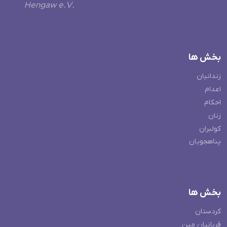
Hengaw e.V.
بخش ها
زندانیان
اعدام
احکام
زنان
کولبران
پناهجویان
بخش ها
کردستان
قربانیان مین