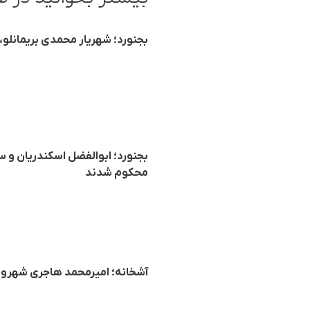
بجنورد؛ شهریار محمدی بریمانلو
بجنورد؛ ابوالفضل اسکندریان و 
محکوم شدند
آشخانه؛ امیرمحمد هاجری شهروند