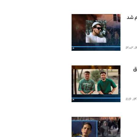
م شد
ق