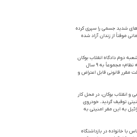
ه‌های شدید جسمی را سپری کرده
 ٩ سال حبس تعزیری محکوم شد. وی اخیراً با وثیقه ۶ میلیارد تومانی موقتاً از زندان آزاد شده
به دوم دادگاه انقلاب بوکان
به ریاست قاضی مهدی فخری از بابت اتهامات «عضویت در حزب دمکرات کوردستان ایران» و «تبلیغ علیه نظام» مجموعاً به ۹ سال
 مقرر قانونی قابل اعتراض و
عبه دوم دادسرای عمومی و انقلاب بوکان، در محل کار
نیتی توقیف گردید. خودروی
ئیل به این مقر امنیتی به
یل، حق ملاقات و تماس با خانواده در بازداشتگاه