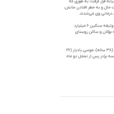
نه قرار گرفت؛ به طوری که
 حال و به خطر افتادن جانش،
 درمانی وی می‌شدند.
این شهروند سرانجام پس از ماه‌ها بلاتکلیفی و شکنجه، در تاریخ شنبه ۲ خردادماه ۱۴۰۵، با تودیع قرار وثیقه سنگین ۶ میلیارد
» بوکان و ساکن روستای
فشارهای امنیتی بر این خانواده تنها محدود به رسول نبوده است؛ سه برادر وی به نام‌های ناصر یادیار (۳۸ ساله)، موسی یادیار (۲۶
اعات بازداشت شدند. این سه برادر پس از تحمل دو ماه