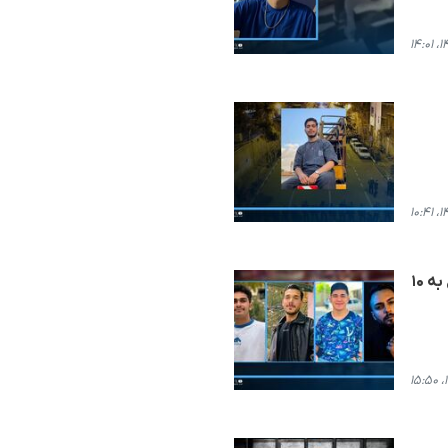
بجنورد؛ محکومیت ۴ شهروند کورد و از بازداشت شدگان اعتراضات دی‌ماه از جمله یک کودک در مجموع به ۱۰