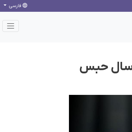
فارسی
ن؛ رسول یادیار، شهروند کورد به ۹ سال حبس