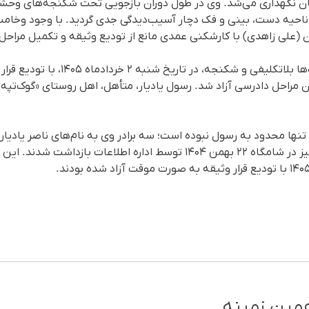
وکان نگهداری می‌شد. وی در طول دوران بازجویی تحت شکنجه‌های وحشیا
احیه دست، بینی و فک دچار آسیب‌دیدگی جدی گردید. با وجود وخامت
 (علی زاهدی) با کارشکنی عمدی مانع از تودیع وثیقه و تکمیل مراحل
ن مراحل دادرسی آزاد شد. رسول یادیار، متأهل، اهل روستای «گوک‌تپه
ساله) و حمزه یادیار (۲۵ ساله) نیز در شامگاه ۲۲ بهمن ۱۴۰۴ توسط اداره اطل
مین زمینه