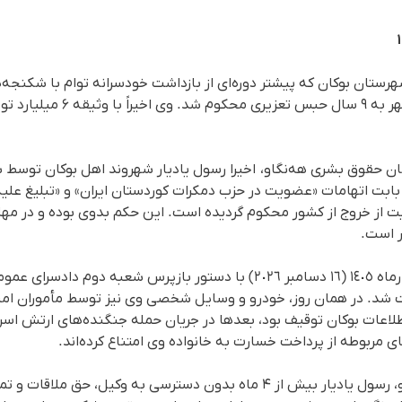
شهرستان بوکان که پیشتر دوره‌ای از بازداشت خودسرانه توام با شکنج
بود، توسط دادگاه انقلاب این شهر به
 حقوق بشری هه‌نگاو، اخیرا رسول یادیار شهروند اهل بوکان توسط شع
از خروج از کشور محکوم گردیده است. این حکم بدوی بوده و در مهلت
ر است.
رسول یادیار روز سەشنبه ۲۵ آذرماه ١٤٠٥ (١٦ دسامبر ٢٠٢٦) با دستور بازپرس ش
شت شد. در همان روز، خودرو و وسایل شخصی وی نیز توسط مأموران ام
اعات بوکان توقیف بود، بعدها در جریان حمله جنگنده‌های ارتش اسرا
 مربوطه از پرداخت خسارت به خانواده وی امتناع کرده‌اند.
بر طبق گزارشات پیشین هه نگاو، رسول یادیار بیش از ۴ ماه بدون دسترسی به وک