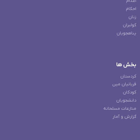
اعدام
احکام
زنان
کولبران
پناهجویان
بخش ها
کردستان
قربانیان مین
کودکان
دانشجویان
منازعات مسلحانه
گزارش و آمار