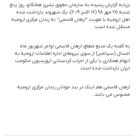
برپایە گزارش رسیدە بە سازمان حقوق بشری هەنگاو، روز پنج
شنبە ٢٥ مهر ٩٨ (١٧ اکتبر ٢٠١٩)، یک شهروند بازداشت شدە
اهل ارومیە با هویت ”ارهان قاسمی“ بە زندان مرکزی ارومیە
منتقل شدە است.
بە گفتە یک منبع مطلع، ارهان قاسمی اواخر شهریور ماه
امسال (سپتامبر) از سوی نیروهای ادارە اطلاعات ارومیە بە
اتهام همکاری با یکی از احزاب کردستانی اپوزسیون حکومت
ایران بازداشت شدە است.
ارهان قاسمی هم اینک در بند جوانان زندان مرکزی ارومیە
محبوس می باشد.