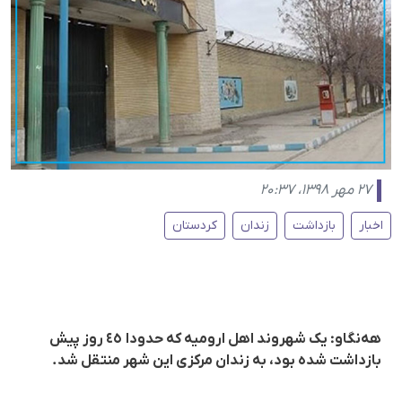
۲۷ مهر ۱۳۹۸، ۲۰:۳۷
اخبار
بازداشت
زندان
کردستان
هەنگاو: یک شهروند اهل ارومیە کە حدودا ٤٥ روز پیش
بازداشت شدە بود، بە زندان مرکزی این شهر منتقل شد.